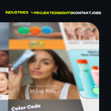
INDUSTRIES
PROJEKTE
INSIGHTS
KONTAKT
JOBS
BEAUTY
GESUNDHEIT UND
WELLNESS
KONSUMGÜTER