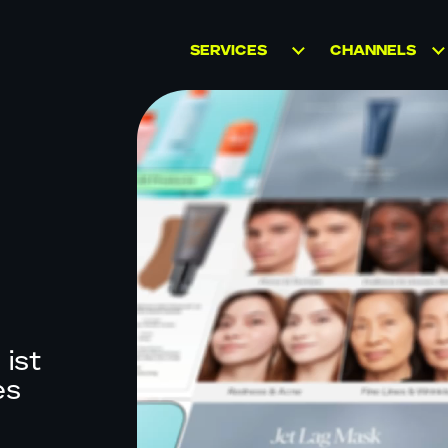
SERVICES
CHANNELS
AMAZON
MARKETPLACES
MARKETPLACE
WACHSTUM
D2C
RETAIL MEDIA
WHOLESALE
MARKENSTRATEGIE
BRICK AND
UND KREATIVE
MORTAR
INHALTE
SOCIAL
D2C MARKETING
COMMERCE
ist
B2B MARKETING
es
CATAPULT:
BUSINESS