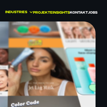
INDUSTRIES
PROJEKTE
INSIGHTS
KONTAKT
JOBS
BEAUTY
GESUNDHEIT UND
WELLNESS
KONSUMGÜTER