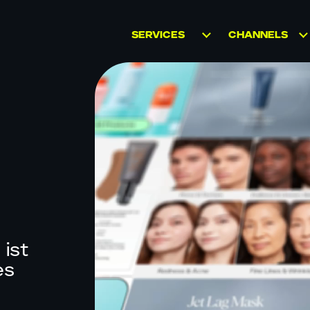
SERVICES
CHANNELS
AMAZON
MARKETPLACES
MARKETPLACE
WACHSTUM
D2C
RETAIL MEDIA
WHOLESALE
MARKENSTRATEGIE
BRICK AND
UND KREATIVE
MORTAR
INHALTE
SOCIAL
D2C MARKETING
COMMERCE
ist
B2B MARKETING
es
CATAPULT:
BUSINESS