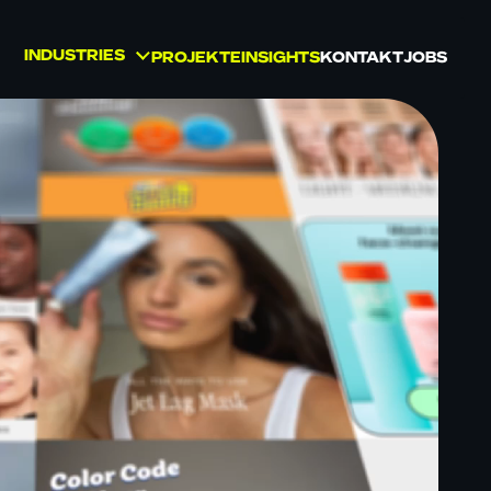
INDUSTRIES
PROJEKTE
INSIGHTS
KONTAKT
JOBS
BEAUTY
GESUNDHEIT UND
WELLNESS
KONSUMGÜTER