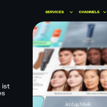
SERVICES
CHANNELS
AMAZON
MARKETPLACES
MARKETPLACE
WACHSTUM
D2C
RETAIL MEDIA
WHOLESALE
MARKENSTRATEGIE
BRICK AND
UND KREATIVE
MORTAR
INHALTE
SOCIAL
D2C MARKETING
COMMERCE
ist
B2B MARKETING
es
CATAPULT:
BUSINESS